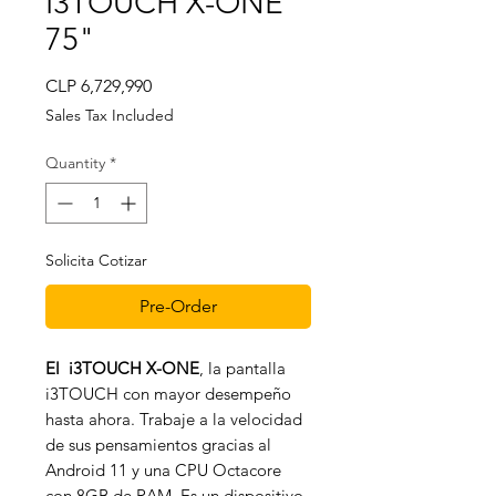
I3TOUCH X-ONE
75"
Price
CLP 6,729,990
Sales Tax Included
Quantity
*
Solicita Cotizar
Pre-Order
El
i3TOUCH X-ONE
, la pantalla
i3TOUCH con mayor desempeño
hasta ahora. Trabaje a la velocidad
de sus pensamientos gracias al
Android 11 y una CPU Octacore
con 8GB de RAM. Es un dispositivo