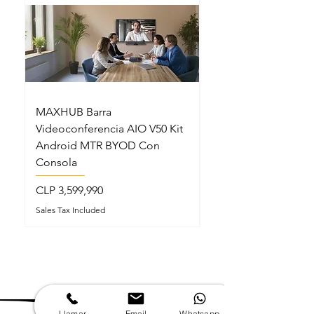
MAXHUB Barra
MAXHUB SL22MC S
Videoconferencia AIO V50 Kit
Lectern Podio Intel
Android MTR BYOD Con
Micrófonos Cuello 
Consola
Price
CLP 5,199,990
Price
CLP 3,599,990
Sales Tax Included
Sales Tax Included
Llamar
Email
Whatsapp