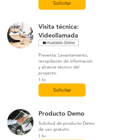
Solicitar
antenas UHF flexibles; adaptador
de CA (en función del país);
adaptadores para montaje en
bastidor ESPECIFICACIONES
Visita técnica:
ADICIONALES DEL RECEPTOR
Videollamada
Nivel de salida máximo: XLR,
balanceada: +9 dBV ¼" (6,3 mm),
Available Online
no balanceada: +4 dBV Atenuador
Preventa: Levantamiento,
de salida de audio balanceado:
recopilación de información
interruptor de dos posiciones: 0 /
y alcance técnico del
-12 dB
proyecto.
1 hr
Solicitar
Producto Demo
Solicitud de producto Demo
de uso gratuito.
1 hr