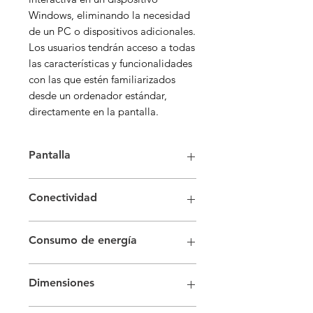
Windows, eliminando la necesidad
de un PC o dispositivos adicionales.
Los usuarios tendrán acceso a todas
las características y funcionalidades
con las que estén familiarizados
desde un ordenador estándar,
directamente en la pantalla.
Pantalla
Tamaño diagonal 86
"
Conectividad
Tipo de panel
IPS
Resolución
3.840 x 2.160
Entrada HDMI 2
Brillo (típico)
400 nit
Consumo de energía
Versión de HDMI
2.1
Paso de píxeles (HxV)
493.5 x 493.5
Versión de HDCP
2.1
mm
Fuente de alimentación
CA 100-
USB 4
Relación de contraste
1.200:1
Dimensiones
240 V 50/60 Hz
Entrada IR
Sí
Ángulo de visión (H/V)
178/178
Consumo de energía (modo
Entrada de audio
Miniconector
Tiempo de respuesta
8 ms