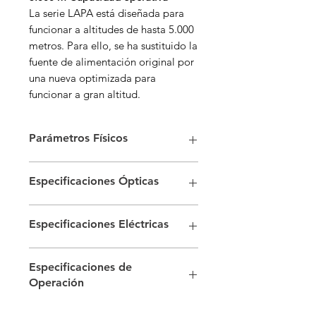
La serie LAPA está diseñada para
funcionar a altitudes de hasta 5.000
metros. Para ello, se ha sustituido la
fuente de alimentación original por
una nueva optimizada para
funcionar a gran altitud.
Parámetros Físicos
Nombre de Pitch
P1.56
Especificaciones Ópticas
Configuración de
SMD único
Brillo (Después de
500 (Típ.)
Píxeles
Especificaciones Eléctricas
Calibración, nit)
Distancia entre
1.56
Consumo de Energía
1.300
Temperatura de
3.200-9.300
Píxeles (mm)
Especificaciones de
(W/Pantalla, Máx.)
Color (K)
Operación
Resolución del
192 × 108
Consumo de Energía
650
Ángulo de Visión
150 × 150
Módulo (An × Al)