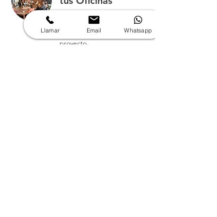
tus Oficinas
Bluetooth
Preventa: Levantamiento,
etc.
Control Remoto IR
recopilación de información
Llamar
Email
Whatsapp
y alcance técnico del
(Incluido), Lado a
proyecto.
Lado: Sí (1 × N),
1 hr
HDCP 2.2,
Conectado a
Solicitar
Crestron
Visita técnica:
Videollamada
Available Online
Preventa: Levantamiento,
recopilación de información
y alcance técnico del
proyecto.
1 hr
Solicitar