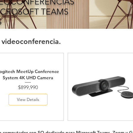
IDEOCONFERENCIAS
ICROSOFT TEAMS
S
e videoconferencia.
ogitech MeetUp Conference
System 4K UHD Camera
Price
$899,990
View Details
on computador con SO dedicado para Microsoft Teams, Zoom y 