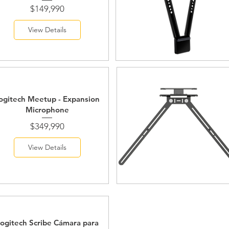
Price
$149,990
View Details
ogitech Meetup - Expansion
Microphone
Price
$349,990
View Details
ogitech Scribe Cámara para