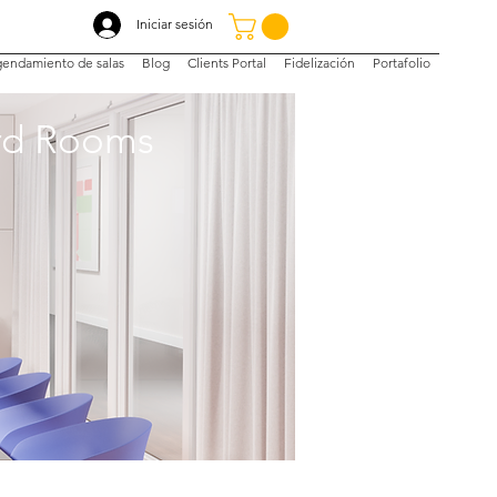
Iniciar sesión
endamiento de salas
Blog
Clients Portal
Fidelización
Portafolio
ard Rooms