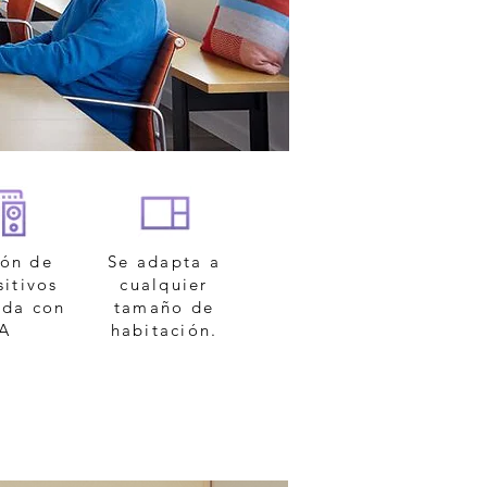
ión de
Se adapta a
sitivos
cualquier
ada con
tamaño de
IA
habitación.