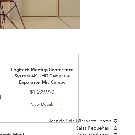
Logitech Meetup Conference
System 4K UHD Camera +
Expansion Mic Combo
Price
$1,299,990
View Details
Licencia Sala Microsoft Teams
Salas Pequeñas
Google Meet
Salas Medianas