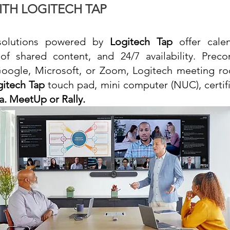
TH LOGITECH TAP
solutions powered by
Logitech Tap
offer calen
e of shared content, and 24/7 availability. Pr
oogle, Microsoft, or Zoom, Logitech meeting roo
gitech Tap
touch pad, mini computer (NUC), certif
. MeetUp or Rally.