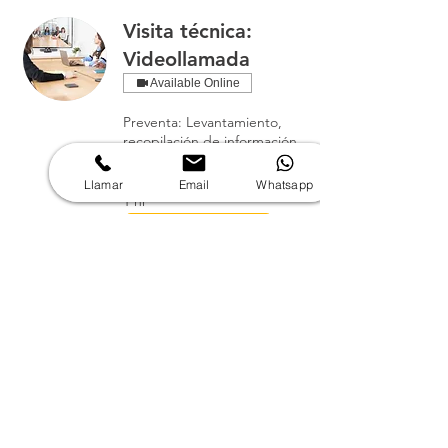
Visita técnica:
Videollamada
Available Online
Preventa: Levantamiento,
recopilación de información
y alcance técnico del
proyecto.
Llamar
Email
Whatsapp
1 hr
Solicitar
Producto Demo
Solicitud de producto Demo
de uso gratuito.
1 hr
Solicitar