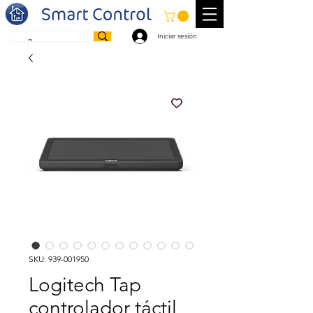
Iniciar sesión
SKU: 939-001950
Logitech Tap
controlador táctil