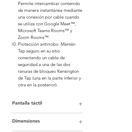
Permite intercambiar contenido
de manera instantánea mediante
una conexión por cable cuando
se utiliza con Google Meet™,
Microsoft Teams Rooms™ y
Zoom Rooms™.
Protección antirrobo. Mantén
Tap seguro en su sitio
conectando un cable de
seguridad a una de las dos
ranuras de bloqueo Kensington
de Tap (una en la parte inferior y
otra en la posterior).
Pantalla táctil
Pantalla de 10,1” en diagonal
Dimensiones
Ángulo de visualización: 14°
Resolución: 1280 x 800