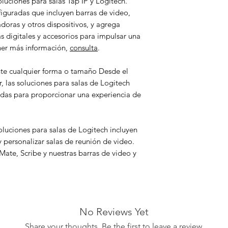
luciones para salas Tap IP y Logitech.
iguradas que incluyen barras de video,
oras y otros dispositivos, y agrega
s digitales y accesorios para impulsar una
ner más información,
consulta
.
nte cualquier forma o tamaño Desde el
or, las soluciones para salas de Logitech
adas para proporcionar una experiencia de
oluciones para salas de Logitech incluyen
y personalizar salas de reunión de video.
ate, Scribe y nuestras barras de video y
No Reviews Yet
Share your thoughts. Be the first to leave a review.