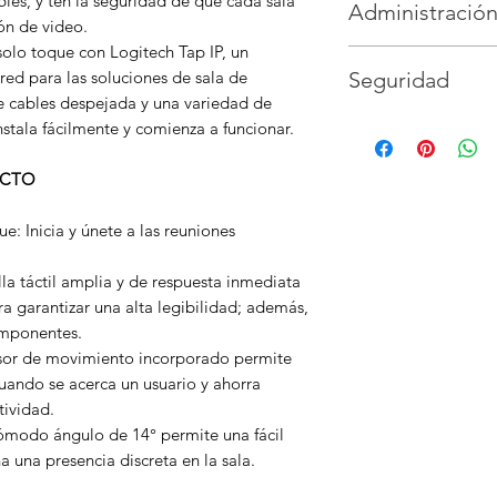
bles, y ten la seguridad de que cada sala
Administración
Tipo 1, Dispositi
Sensor de luz am
Antihuellas: Cubie
ión de video.
WiFi: 802.11a/b/g
FDMI VESA.
olo toque con Logitech Tap IP, un
Supervisa y gesti
 red para las soluciones de sala de
Seguridad
Logitech Sync, el
e cables despejada y una variedad de
Microsoft Teams y
Cifrado de disco
de dispositivos d
nstala fácilmente y comienza a funcionar.
Cifrado de datos: 
de clave pública (
UCTO
Identidad de disp
atestación de esta
e: Inicia y únete a las reuniones
Protección media
Seguridad del dis
alla táctil amplia y de respuesta inmediata
ra garantizar una alta legibilidad; además,
omponentes.
nsor de movimiento incorporado permite
uando se acerca un usuario y ahorra
tividad.
 cómodo ángulo de 14° permite una fácil
a una presencia discreta en la sala.