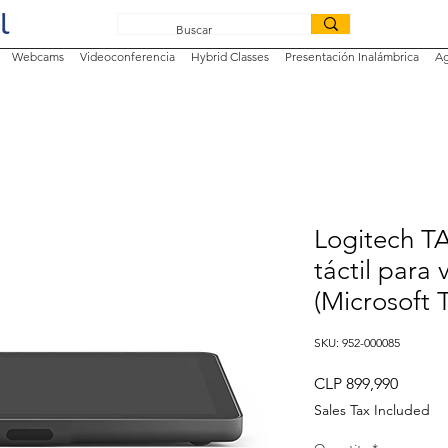
Webcams
Videoconferencia
Hybrid Classes
Presentación Inalámbrica
Ag
Logitech TA
táctil para
(Microsoft 
SKU: 952-000085
Price
CLP 899,990
Sales Tax Included