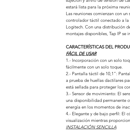
sujeción y alivio de tensión de ca
estará lista para la próxima reun
Las reuniones comienzan con un s
controlador táctil conectado a la
Logitech. Con una distribución d
montajes disponibles, Tap IP se i
CARACTERÍSTICAS DEL PROD
FÁCIL DE USAR
1.- Incorporación con un solo toqu
fácilmente con un solo toque.
2.- Pantalla táctil de 10,1”: Pant
a prueba de huellas dactilares pa
está sellada para proteger los c
3.- Sensor de movimiento: El se
una disponibilidad permanente c
energía en los momentos de inac
4.- Elegante y de bajo perfil: El
visualización mientras proporcion
INSTALACIÓN SENCILLA