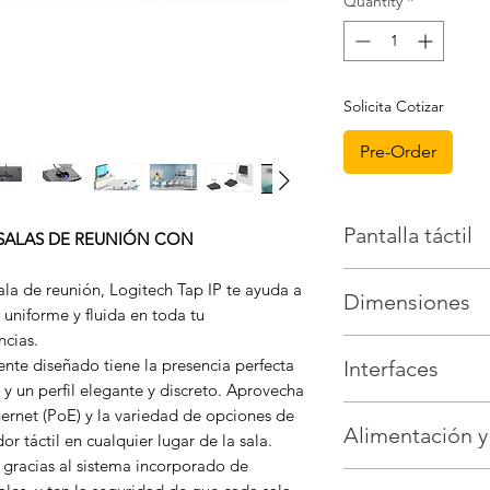
Quantity
*
Solicita Cotizar
Pre-Order
Pantalla táctil
SALAS DE REUNIÓN CON
Pantalla de 10,1” 
ala de reunión, Logitech Tap IP te ayuda a
Dimensiones
Ángulo de visualiz
 uniforme y fluida en toda tu
Ángulo de visión: 
cias.
Altura x Ancho x P
derecha)
ente diseñado tiene la presencia perfecta
Interfaces
pulgadas 56,1 x 24
Resolución: 1280 x
y un perfil elegante y discreto. Aprovecha
Tipo de pantalla:
Sistema integrado 
ernet (PoE) y la variedad de opciones de
Panel LCD con ret
Alimentación y
cables Altavoz ult
or táctil en cualquier lugar de la sala.
multitáctil de 10 
Sensor de movimi
Brillo: 400 nits
 gracias al sistema incorporado de
Alimentación a tra
integrado.
Contraste: 1000:1