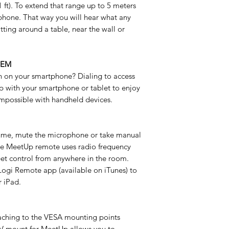
1 ft). To extend that range up to 5 meters
ophone. That way you will hear what any
tting around a table, near the wall or
TEM
n on your smartphone? Dialing to access
 with your smartphone or tablet to enjoy
impossible with handheld devices.
ume, mute the microphone or take manual
the MeetUp remote uses radio frequency
reet control from anywhere in the room.
ogi Remote app (available on iTunes) to
 iPad.
taching to the VESA mounting points
TV mount for MeetUp allows you to