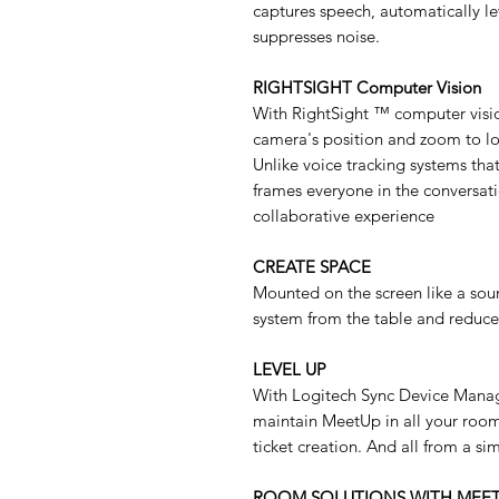
captures speech, automatically le
suppresses noise.
RIGHTSIGHT Computer Vision
With RightSight ™ computer visi
camera's position and zoom to l
Unlike voice tracking systems tha
frames everyone in the conversat
collaborative experience
CREATE SPACE
Mounted on the screen like a sou
system from the table and reduce
LEVEL UP
With Logitech Sync Device Manag
maintain MeetUp in all your room
ticket creation. And all from a s
ROOM SOLUTIONS WITH MEE