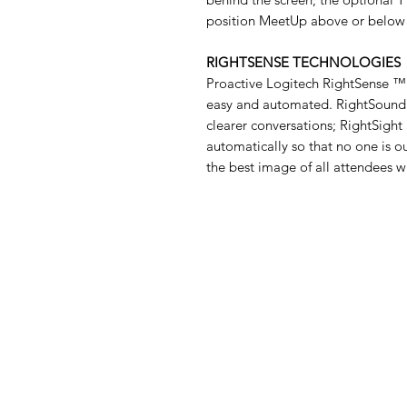
position MeetUp above or below t
RIGHTSENSE TECHNOLOGIES
Proactive Logitech RightSense ™
easy and automated. RightSound
clearer conversations; RightSigh
automatically so that no one is o
the best image of all attendees w