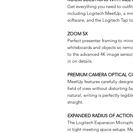
Get everything you need to outfi
including Logitech MeetUp, a m
software, and the Logitech Tap t
ZOOM 5X
Perfect presenter framing to min
whiteboards and objects so remot
to the advanced 4K image sensor
in on details.
PREMIUM CAMERA OPTICAL 
MeetUp features carefully design
field of view without distorting fa
natural, writing is perfectly legib
straight.
EXPANDED RADIUS OF ACTIO
The Logitech Expansion Micropho
in tight meeting space setups. M