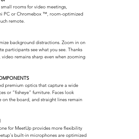
Peso:
1,04 kg (2,3 lbs
Pieza de montaje en
t small rooms for video meetings,
ini PC or Chromebox ™, room-optimized
La pieza de mont
ouch remote.
mantiene segura 
colocada en la par
monitor plano, y 
imize background distractions. Zoom in on
montaje VESA está
e participants see what you see. Thanks
televisores y moni
, video remains sharp even when zooming
COMPONENTS
ed premium optics that capture a wide
ces or “fisheye” furniture. Faces look
le on the board, and straight lines remain
N
ne for MeetUp provides more flexibility
eetup's built-in microphones are optimized