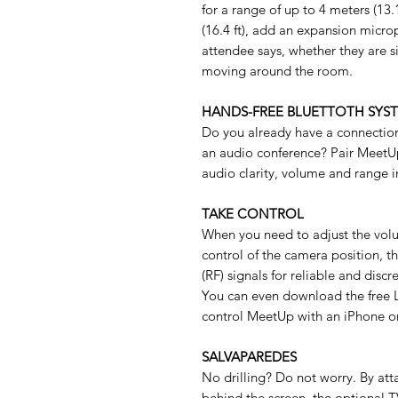
for a range of up to 4 meters (13.
(16.4 ft), add an expansion micr
attendee says, whether they are si
moving around the room.
HANDS-FREE BLUETTOTH SYS
Do you already have a connectio
an audio conference? Pair MeetUp
audio clarity, volume and range 
TAKE CONTROL
When you need to adjust the vol
control of the camera position, 
(RF) signals for reliable and disc
You can even download the free L
control MeetUp with an iPhone or
SALVAPAREDES
No drilling? Do not worry. By at
behind the screen, the optional 