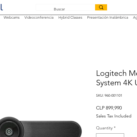
Webcams
Videoconferencia
Hybrid Classes
Presentación Inalámbrica
Ag
Logitech M
System 4K
SKU: 960-001101
Price
CLP 899,990
Sales Tax Included
Quantity
*