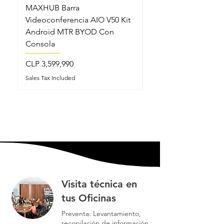
MAXHUB Barra
MAXHUB SL22MC S
Videoconferencia AIO V50 Kit
Lectern Podio Intel
Android MTR BYOD Con
Micrófonos Cuello 
Consola
Price
CLP 5,199,990
Price
CLP 3,599,990
Sales Tax Included
Sales Tax Included
Visita técnica en
tus Oficinas
Preventa: Levantamiento,
recopilación de información