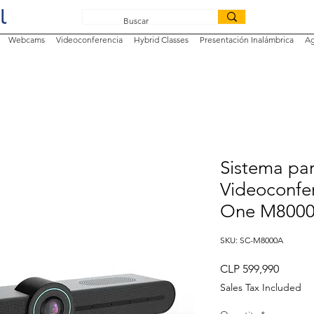
Webcams
Videoconferencia
Hybrid Classes
Presentación Inalámbrica
Ag
Sistema pa
Videoconfer
One M8000
SKU: SC-M8000A
Price
CLP 599,990
Sales Tax Included