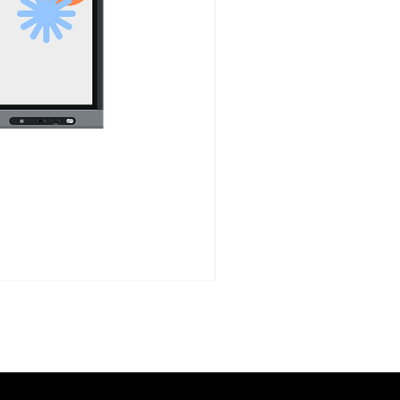
SAMSUNG Pantalla interac
Price
CLP 3,999,990
Sales Tax Included