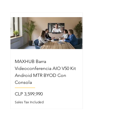
MAXHUB Barra
MAXHUB SL22MC S
Videoconferencia AIO V50 Kit
Lectern Podio Intel
Android MTR BYOD Con
Micrófonos Cuello 
Consola
Price
CLP 5,199,990
Price
CLP 3,599,990
Sales Tax Included
Sales Tax Included