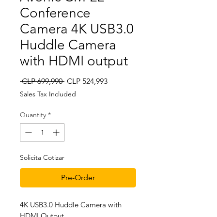
Conference
Camera 4K USB3.0
Huddle Camera
with HDMI output
Regular Price
Sale Price
 CLP 699,990 
CLP 524,993
Sales Tax Included
Quantity
*
Solicita Cotizar
Pre-Order
4K USB3.0 Huddle Camera with
HDMI Output