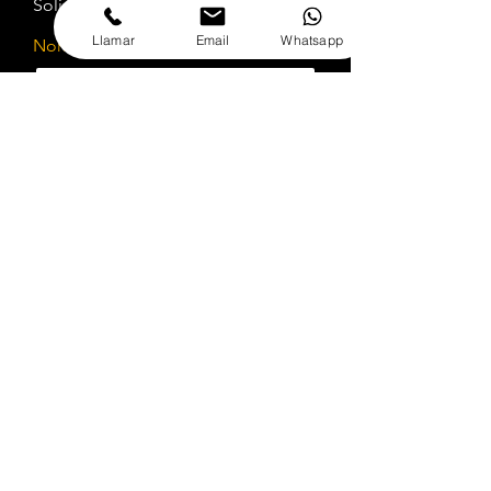
Solicitud de cotización:
Llamar
Email
Whatsapp
Nombre
Cargo
Email
Teléfono
Empresa
Rut
Selecciona el servicio a cotizar