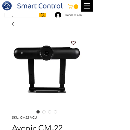
Iniciar sesión
SKU: CM22-VCU
Avonic CM-22