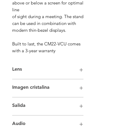
above or below a screen for optimal
line
of sight during a meeting. The stand
can be used in combination with
modern thin-bezel displays.
Built to last, the CM22-VCU comes
with a 3-year warranty
Lens
Autofocus lens with 120 ° horizontal
Imagen cristalina
field of view. With monitoring and
framing of participants
Sensor CMOS progresivo 4K 2160P
Salida
ultraHD
HDMI y USB3.0 hasta 4K30 o
Audio
1080p30 en USB 2.0