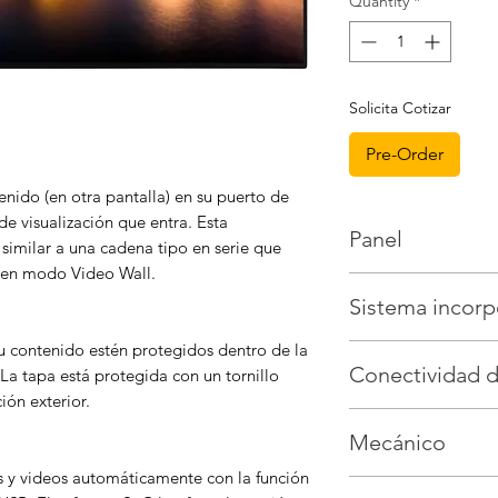
Quantity
*
Solicita Cotizar
Pre-Order
enido (en otra pantalla) en su puerto de
de visualización que entra. Esta
Panel
 similar a una cadena tipo en serie que
s en modo Video Wall.
Tamaño de pantal
Sistema incor
Tipo de retroilum
Brillo (liendres)
50
su contenido estén protegidos dentro de la
Modelo de placa 
Resolucion nativa
Conectividad d
 La tapa está protegida con un tornillo
Definición
ión exterior.
Relación de contra
Entrada RGB
VGA 
Relación de contr
Mecánico
Salida RGB
N / A
Tiempo de vida d
Entrada de video
Tiempo de respues
s y videos automáticamente con la función
Dimensiones del p
(interno)
Área activa (H x V