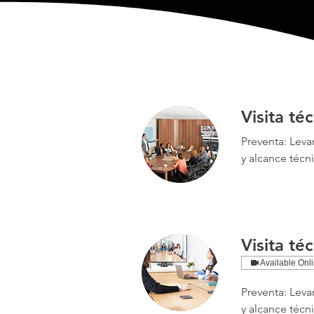
Visita té
Preventa: Leva
y alcance técn
Visita té
Available Onl
Preventa: Leva
y alcance técn