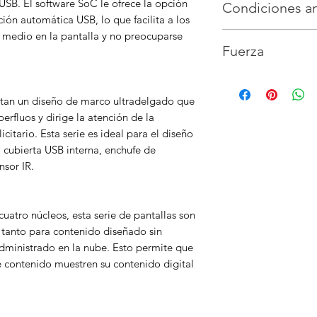
SB. El software SoC le ofrece la opción
Condiciones a
709 mm con OPS/S
Salida de vídeo
N 
Ángulo de visión
ción automática USB, lo que facilita a los
OPS/SDM"
Entrada de audio
(89U/89D/89L/89R)
r medio en la pantalla y no preocuparse
Temperatura de f
Dimensiones del 
Salida de audio
Au
>10
Fuerza
Humedad de func
Alto)
1369 x 165 x
Control externo
R
Valor de color
1,0
Peso del Product
Servicio (RJ12)
Tratamiento de pa
Fuente de alimen
peso del paquet
Sensor externo
R
Nivel de neblina
Hz
Montaje Vesa
400 
entan un diseño de marco ultradelgado que
Frecuencia de act
Ancho del bisel
9
Orientación
Paisaj
erfluos y dirige la atención de la
Horas de operaci
citario. Esta serie es ideal para el diseño
Área de uso
Inter
: cubierta USB interna, enchufe de
sor IR.
uatro núcleos, esta serie de pantallas son
l tanto para contenido diseñado sin
ministrado en la nube. Esto permite que
e contenido muestren su contenido digital