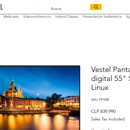
Webcams
Videoconferencia
Hybrid Classes
Presentación Inalámbrica
Ag
Vestel Panta
digital 55"
Linux
SKU: PF55B
Price
CLP 839,990
Sales Tax Included