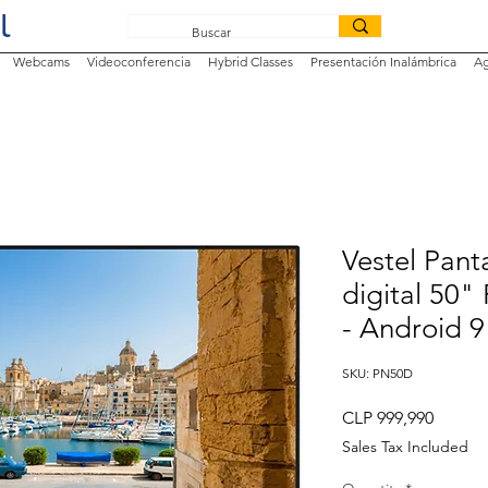
Webcams
Videoconferencia
Hybrid Classes
Presentación Inalámbrica
Ag
Vestel Panta
digital 50"
- Android 9
SKU: PN50D
Price
CLP 999,990
Sales Tax Included