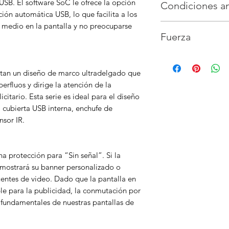
SB. El software SoC le ofrece la opción
Condiciones a
Alto)
1121x63x64
Control externo
R
GPU
ARM Mali-G3
Área activa (H x V)
ción automática USB, lo que facilita a los
Dimensiones del pa
Fast Ethernet (RJ4
cableado
Etherne
Ángulo de visión
1
r medio en la pantalla y no preocuparse
Temperatura de f
775 mm
Sensor externo
R
IEEE 802.1X
(89U/89D/89L/89R)
Fuerza
Humedad de func
Peso del Product
Wifi
WiFi 5 (802.11
>10
peso del paquet
802.1X
Valor del color
1,0
Fuente de alimen
Montaje Vesa
200 
Bluetooth
BT 5.1
Gama de colores
Ancho del bisel
A
Navegador HTML
entan un diseño de marco ultradelgado que
Nivel de neblina 3
Pantalla inalámbr
Frecuencia de act
erfluos y dirige la atención de la
Orientación
Retrat
citario. Esta serie es ideal para el diseño
Horas de operaci
: cubierta USB interna, enchufe de
Área de uso
Inter
sor IR.
a protección para “Sin señal”. Si la
a mostrará su banner personalizado o
uentes de video. Dado que la pantalla en
ble para la publicidad, la conmutación por
as fundamentales de nuestras pantallas de