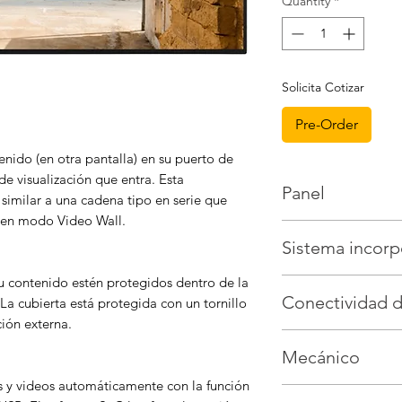
Quantity
*
Solicita Cotizar
Pre-Order
enido (en otra pantalla) en su puerto de
de visualización que entra. Esta
Panel
 similar a una cadena tipo en serie que
s en modo Video Wall.
Tamaño de pantal
Sistema incor
Tecnología de pa
Tipo de retroilum
su contenido estén protegidos dentro de la
Modelo de placa
Brillo (típico)
500 
Conectividad d
 La cubierta está protegida con un tornillo
Sistema operativ
Resolucion nativa
Android AOSP)
ión externa.
Definición
Entrada de video
Memoria
2 GB DD
Relación de contra
Mecánico
2.0, 1xUSB-A 2.0 (
Almacenamiento
M
Relación de contr
Salida de vídeo
1
Almacenamiento a
Tiempo de vida d
s y videos automáticamente con la función
Dimensiones del 
Salida de audio
Au
UPC
Procesador 
Tiempo de respues