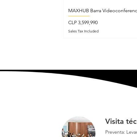
MAXHUB Barra Videoconferenc
Price
CLP 3,599,990
Sales Tax Included
Visita té
Preventa: Leva