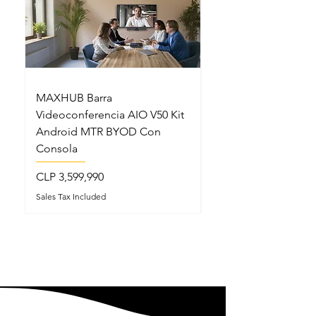
MAXHUB Barra
MAXHUB SL22MC S
Videoconferencia AIO V50 Kit
Lectern Podio Intel
Android MTR BYOD Con
Micrófonos Cuello 
Consola
Price
CLP 5,199,990
Price
CLP 3,599,990
Sales Tax Included
Sales Tax Included