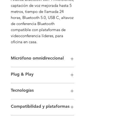
captación de voz mejorada hasta 5
metros, tiempo de llamada 24
horas, Bluetooth 5.0, USB C, altavoz
de conferencia Bluetooth
compatible con plataformas de
videoconferencia líderes, para
oficina en casa.
Micrófono omnidireccional
El altavoz de conferencia Bluetooth
Plug & Play
profesional está equipado con 4
micrófonos de silicona digital
Conéctese a su teléfono a través de
dispuestos en una matriz de 360°,
Tecnologías
Bluetooth o a su tablet, PC con un
recoge voces en cualquier lugar de
cable USB - C o cable AUX sin
las habitaciones hasta 5 metros.
Micrófono de silicio digital
necesidad de instalar controladores,
Compatibilidad y plataformas
avanzado con alta sensibilidad
ahorra tiempo para depurar
y baja relación de ruido
dispositivos.
El altavoz Bluetooth S6 es