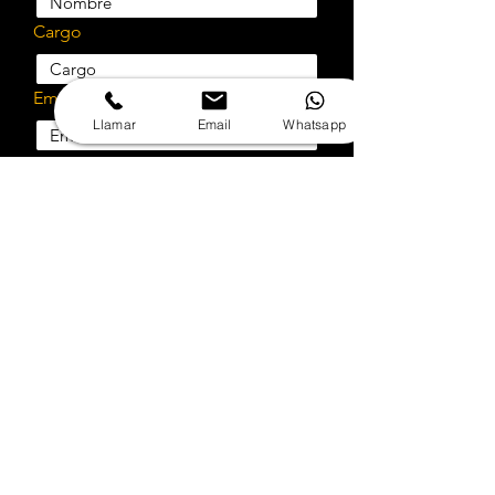
Cargo
Email
Llamar
Email
Whatsapp
Teléfono
Empresa
Rut
Selecciona el servicio a cotizar
¿Cotizar implementación?