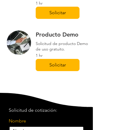
1 hr
Solicitar
Producto Demo
Solicitud de producto Demo
de uso gratuito.
1 hr
Solicitar
Solicitud de cotización:
Nombre