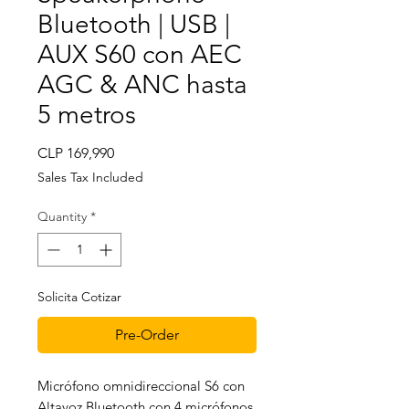
Bluetooth | USB |
AUX S60 con AEC
AGC & ANC hasta
5 metros
Price
CLP 169,990
Sales Tax Included
Quantity
*
Solicita Cotizar
Pre-Order
Micrófono omnidireccional S6 con
Altavoz Bluetooth con 4 micrófonos,