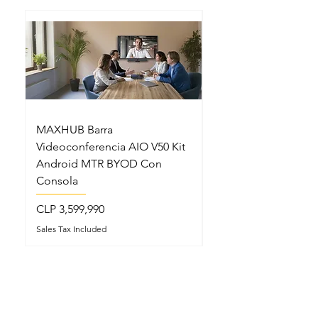
MAXHUB Barra
MAXHUB SL22MC S
Videoconferencia AIO V50 Kit
Lectern Podio Intel
Android MTR BYOD Con
Micrófonos Cuello 
Consola
Price
CLP 5,199,990
Price
CLP 3,599,990
Sales Tax Included
Sales Tax Included