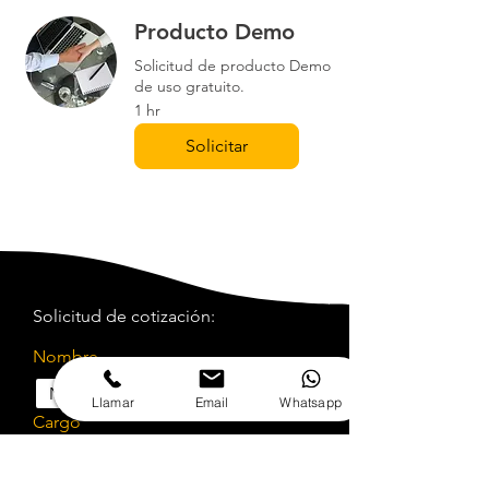
Producto Demo
Solicitud de producto Demo
de uso gratuito.
1 hr
Solicitar
Solicitud de cotización:
Nombre
Llamar
Email
Whatsapp
Cargo
Email