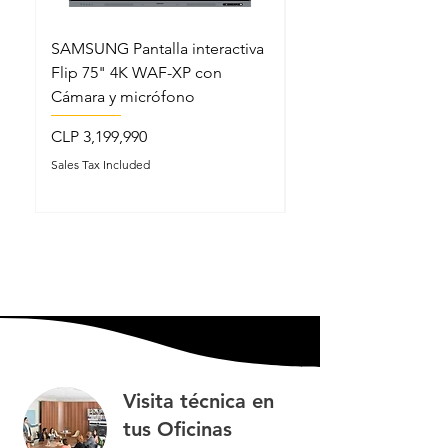
SAMSUNG Pantalla interactiva
MAXHUB Barra
Flip 75" 4K WAF-XP con
Videoconferencia AI
Cámara y micrófono
Android MTR BYOD
Consola
Price
CLP 3,199,990
Price
CLP 3,599,990
Sales Tax Included
Sales Tax Included
Visita técnica en
tus Oficinas