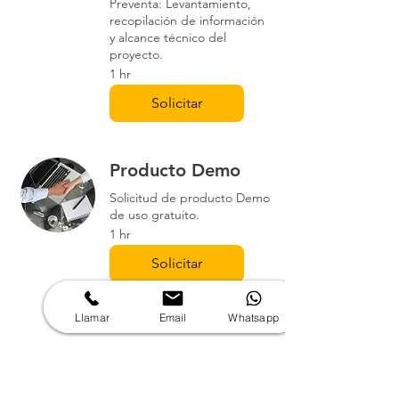
Preventa: Levantamiento,
Rango de temperatura:
recopilación de información
En funcionamiento: 0°C a +40°C
y alcance técnico del
(+32°F a +104°F)
proyecto.
Máximo: 35°C (95°F) a 3000m
1 hr
Almacenamiento: -20°C a +60°C (-4°F
a +140°F)
Solicitar
Humedad
Almacenamiento: 0 a 90% de
humedad relativa, sin condensación
Producto Demo
Funcionamiento: 0 a 85% de
humedad relativa, sin condensación
Solicitud de producto Demo
Sistema antirrobo:
Cerradura
de uso gratuito.
Kensington
1 hr
Certificaciones:
FCC/CE
Solicitar
Compatibilidad e interactividad con
pantalla táctil:
Sí
Conferencia inalámbrica:
Mediante
Llamar
Email
Whatsapp
App o Button
Vista local:
Alta calidad
Conexión de red:
LAN y WiFi (dual)
Gestión y presentación de