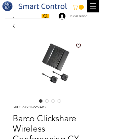
Iniciar sesión
SKU: R9861622NAB2
Barco Clickshare
Wireless
Conferencing CX-