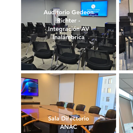
Auditorio Gedeon
Richter -
Integración AV
Inalámbrica
Sala Directorio
ANAC