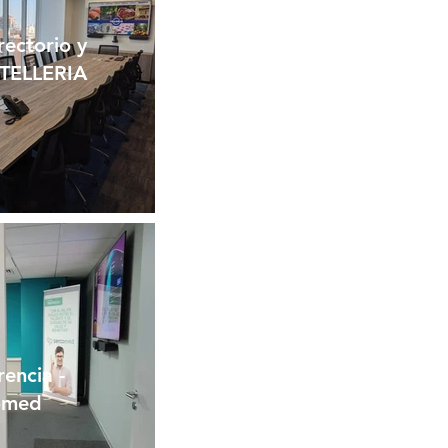
rectorio y
 TELLERIA
encia -
omed