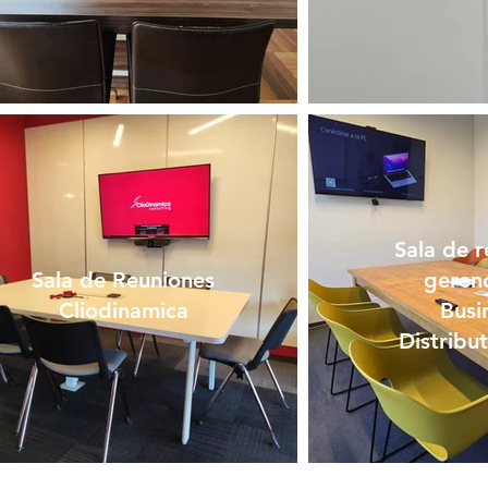
Sala de r
Sala de Reuniones
gerenc
Cliodinamica
Busi
Distribu