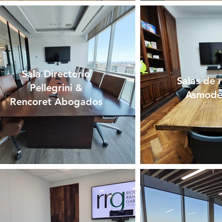
Sala Directorio
Salas de 
Pellegrini &
Asmode
Rencoret Abogados