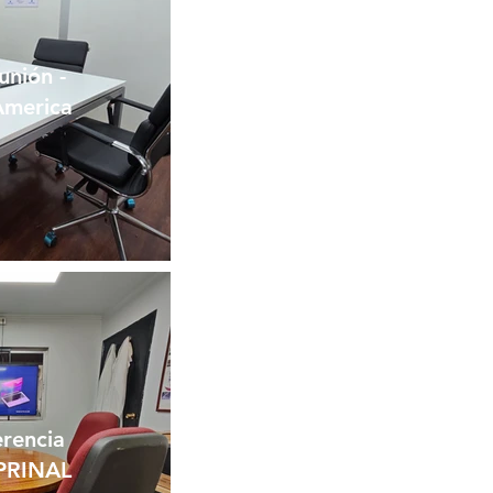
unión -
America
rencia
 PRINAL