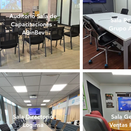
Auditorio Sala de
Sala Re
Capacitaciones -
Grupo 
ABinBev
Sala Directorio
Sala Ge
Loginsa
Ventas