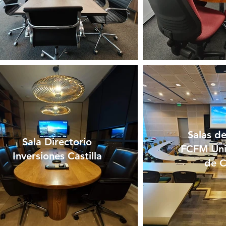
Salas de
Sala Directorio
FCFM Uni
Inversiones Castilla
de C