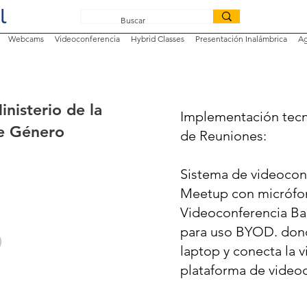
Webcams
Videoconferencia
Hybrid Classes
Presentación Inalámbrica
Ag
nisterio de la
Implementación tecn
de Género
de Reuniones:
Sistema de videocon
Meetup con micrófo
Videoconferencia Ba
o
para uso BYOD. donde
laptop y conecta la 
plataforma de videoc