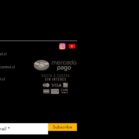
l.cl
ontrol.cl
.cl
.
Subscribe