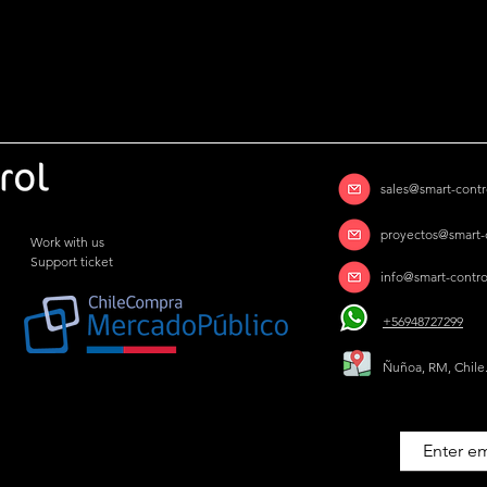
sales@smart-contro
proyectos@smart-c
Work with us
Support ticket
info@smart-control
+56948727299
Ñuñoa, RM, Chile