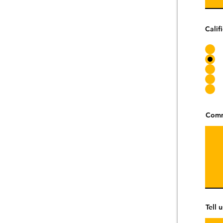
Calif
Comm
Tell 